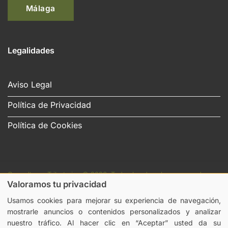
Málaga
Legalidades
Aviso Legal
Política de Privacidad
Política de Cookies
Consultores Tributarios
©
2026. Todos los derechos reservados.
Valoramos tu privacidad
Diseño y desarrollo
TuchoDigital
.
Usamos cookies para mejorar su experiencia de navegación,
mostrarle anuncios o contenidos personalizados y analizar
nuestro tráfico. Al hacer clic en “Aceptar” usted da su